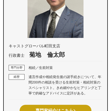
キャストグローバル町田支店
菊地 倫太郎
行政書士
相続／生前対策
専門分野
遺言作成や相続発生後の諸手続きについて、年
経歴
間200件の相談を受ける生前対策・相続対策の
スペシャリスト。きめ細やかなヒアリングと丁
寧で的確なアドバイスに定評がある。
専門家紹介はこちら