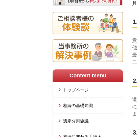
具
貴
他
最
二
Content menu
トップページ
遺
相続の基礎知識
に
ま
遺産分割協議
相続に関わる手続き