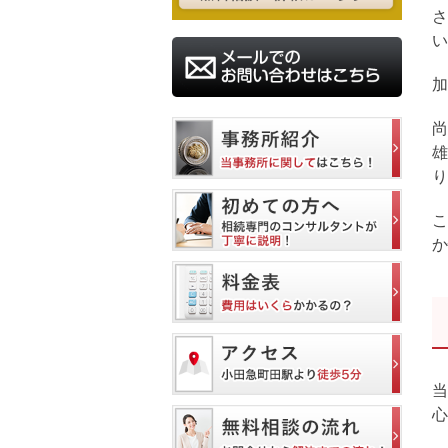
さ
い
加
尚
雄
り
こ
か
当
心