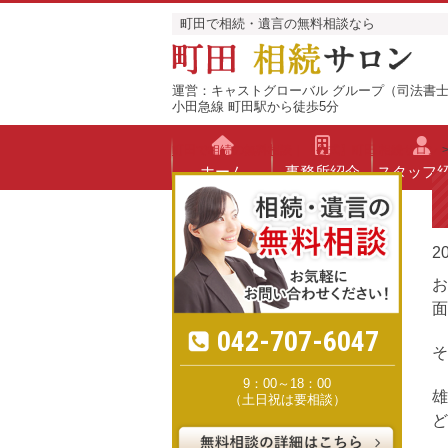
町田で相続・遺言の無料相談なら
運営：キャストグローバル グループ（司法書士
小田急線 町田駅から徒歩5分
町田で相続の無料相談｜【公式】町田 相続サロン
ホーム
事務所紹介
スタッフ
20
お
面
042-707-6047
そ
9：00～18：00
雄
（土日祝は要相談）
ど