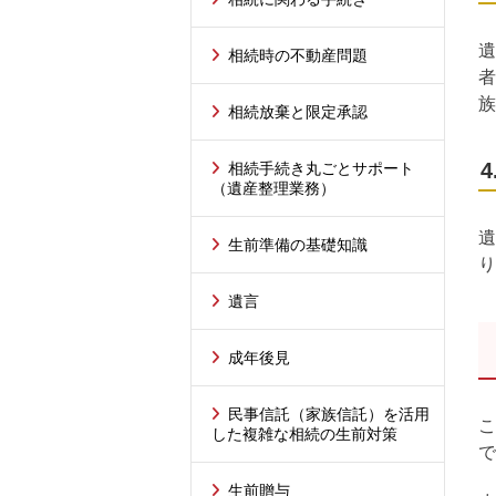
遺
相続時の不動産問題
者
族
相続放棄と限定承認
相続手続き丸ごとサポート
（遺産整理業務）
遺
生前準備の基礎知識
り
遺言
成年後見
民事信託（家族信託）を活用
こ
した複雑な相続の生前対策
で
生前贈与