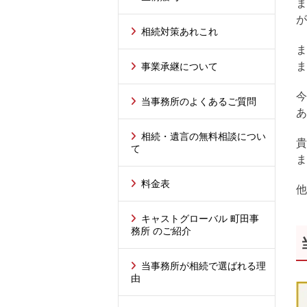
ま
が
相続対策あれこれ
ま
ま
事業承継について
今
当事務所のよくあるご質問
あ
相続・遺言の無料相談につい
貴
て
ま
料金表
他
キャストグローバル 町田事
務所 のご紹介
当事務所が相続で選ばれる理
由