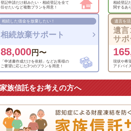
登記申請だけ頼みたい・
相続登記を全て
相続登記
任せたい
など複数プランを用意！
関する
あ
相続した借金を
放棄したい！
遺言を活
遺言
相続放棄サポート
サポ
88,000
165
円〜
「申述書作成だけを依頼」
などお客様の
現状や希
ご要望に応じた
3つのプランを用意！
アドバイ
家族信託をお考えの方へ