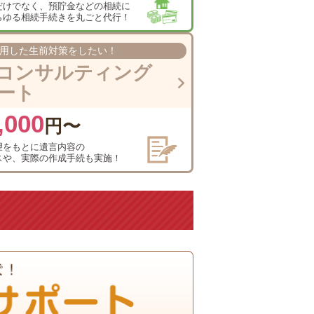
だけでなく、
預貯金などの相続に
らゆる相続手続きを
丸ごと代行！
用した
生前対策をしたい！
コンサルテ
ィング
ート
,000
円〜
望をもとに
遺言内容の
スや、
実際の作成手続も実施！