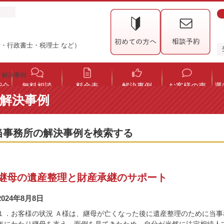
・行政書士・税理士 など）
>
解決事例
紹介
無料相談
料金表
解決事例
お客様の声
選
解決事例
当事務所の解決事例を検索する
継母の遺産整理と財産承継のサポート
2024年8月8日
１．お客様の状況 Ａ様は、継母が亡くなった後に遺産整理のために当事