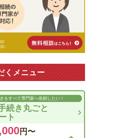
00
相談）
だくメニュー
きを
すべて専門家へ依頼したい！
手続き丸ごと
ート
,000
円〜