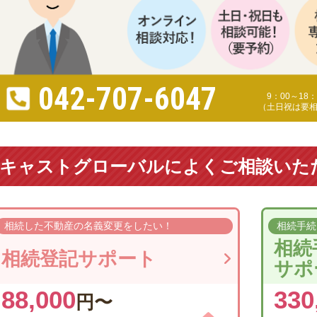
042-707-6047
9：00～18：
（土日祝は要
キャストグローバルによくご相談いた
相続した不動産の
名義変更をしたい！
相続手続
相続
相続登記サポート
サポ
88,000
330
円〜