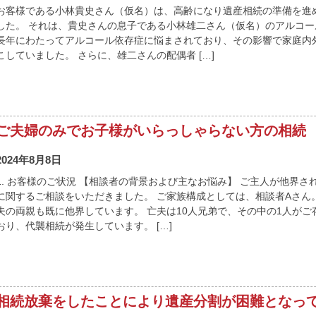
お客様である小林貴史さん（仮名）は、高齢になり遺産相続の準備を進
した。 それは、貴史さんの息子である小林雄二さん（仮名）のアルコー
長年にわたってアルコール依存症に悩まされており、その影響で家庭内
こしていました。 さらに、雄二さんの配偶者 […]
ご夫婦のみでお子様がいらっしゃらない方の相続
2024年8月8日
1. お客様のご状況 【相談者の背景および主なお悩み】 ご主人が他界
に関するご相談をいただきました。 ご家族構成としては、相談者Aさん
夫の両親も既に他界しています。 亡夫は10人兄弟で、その中の1人が
おり、代襲相続が発生しています。 […]
相続放棄をしたことにより遺産分割が困難となっ