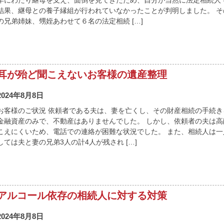
年にわたり継母を支え、面倒を見てきたため、自分が当然に法定相続人
結果、継母との養子縁組が行われていなかったことが判明しました。 
の兄弟姉妹、甥姪あわせて６名の法定相続 […]
耳が殆ど聞こえないお客様の遺産整理
2024年8月8日
お客様のご状況 依頼者である夫は、妻を亡くし、その財産相続の手続き
金融資産のみで、不動産はありませんでした。 しかし、依頼者の夫は
こえにくいため、電話での連絡が困難な状況でした。 また、相続人は
しては夫と妻の兄弟3人の計4人が残され […]
アルコール依存の相続人に対する対策
2024年8月8日