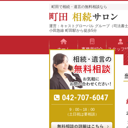
町田で相続・遺言の無料相談なら
運営：キャストグローバル グループ（司法書士
小田急線 町田駅から徒歩5分
町田で相続の無料相談｜【公式】町田 相続サロン
ホーム
事務所紹介
スタッフ
042-707-6047
9：00～18：00
（土日祝は要相談）