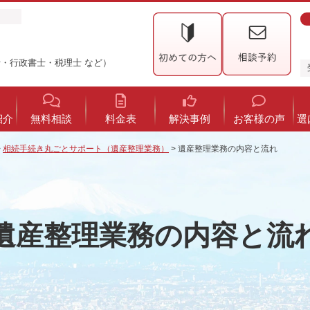
・行政書士・税理士 など）
紹介
無料相談
料金表
解決事例
お客様の声
選
>
相続手続き丸ごとサポート（遺産整理業務）
>
遺産整理業務の内容と流れ
遺産整理業務の内容と流