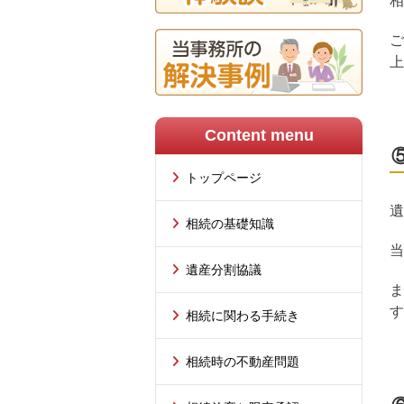
相
ご
上
Content menu
トップページ
遺
相続の基礎知識
当
遺産分割協議
ま
す
相続に関わる手続き
相続時の不動産問題