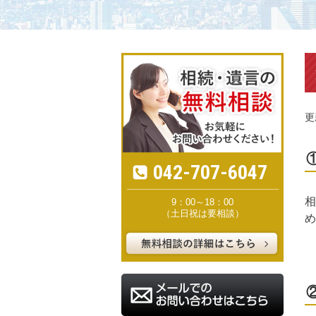
更
042-707-6047
相
9：00～18：00
（土日祝は要相談）
め