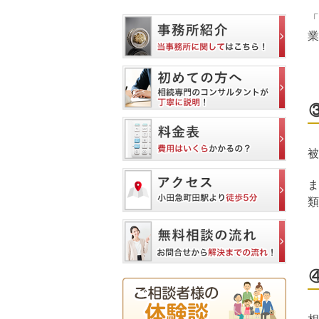
「
業
被
ま
類