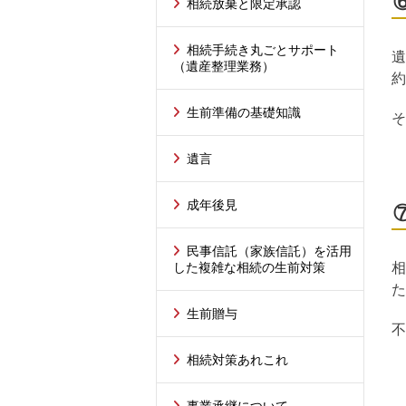
相続放棄と限定承認
相続手続き丸ごとサポート
遺
（遺産整理業務）
約
生前準備の基礎知識
そ
遺言
成年後見
民事信託（家族信託）を活用
した複雑な相続の生前対策
相
た
生前贈与
不
相続対策あれこれ
事業承継について