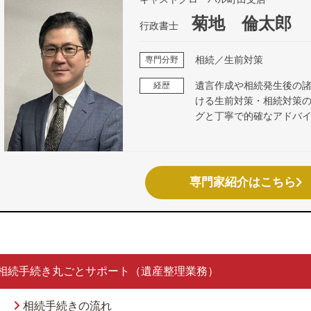
菊地 倫太郎
行政書士
相続／生前対策
専門分野
遺言作成や相続発生後の諸
経歴
ける生前対策・相続対策
グと丁寧で的確なアドバ
専門家紹介はこちら
相続手続き丸ごとサポート（遺産整理業務）
相続手続きの流れ