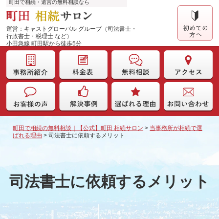
町田で相続・遺言の無料相談なら
運営：キャストグローバル グループ（司法書士・
行政書士・税理士 など）
小田急線 町田駅から徒歩5分
町田で相続の無料相談｜【公式】町田 相続サロン
>
当事務所が相続で選
ばれる理由
>
司法書士に依頼するメリット
司法書士に依頼するメリット